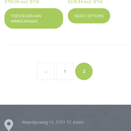
€790.08 excl. BTW
€238.84 excl. BTW
TOEVOEGEN AAN
SELECT OPTIONS
WINKELWAGEN
←
1
2
Waardjesweg 11, 5721 TC Asten