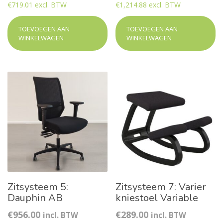
€719.01 excl. BTW
€1,214.88 excl. BTW
TOEVOEGEN AAN
TOEVOEGEN AAN
WINKELWAGEN
WINKELWAGEN
Zitsysteem 5:
Zitsysteem 7: Varier
Dauphin AB
kniestoel Variable
€
956.00
€
289.00
incl. BTW
incl. BTW