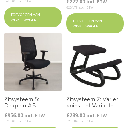
€
272.00
€488.00 excl. BTW
incl. BTW
€224.79 excl. BTW
TOEVOEGEN AAN
WINKELWAGEN
TOEVOEGEN AAN
WINKELWAGEN
Zitsysteem 5:
Zitsysteem 7: Varier
Dauphin AB
kniestoel Variable
€
956.00
€
289.00
incl. BTW
incl. BTW
€790.08 excl. BTW
€238.84 excl. BTW