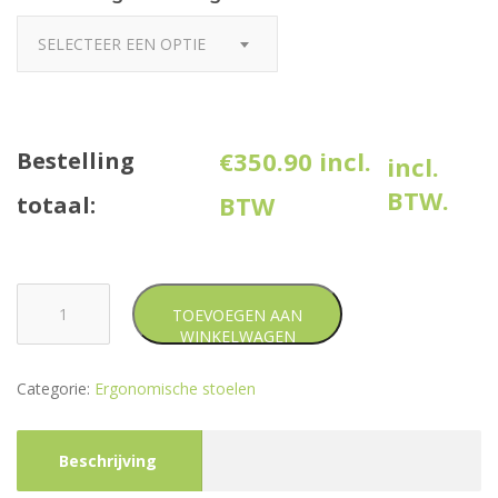
SELECTEER EEN OPTIE
€
350.90
incl.
Bestelling
incl.
BTW.
BTW
totaal:
Ergonomische
Bureaustoel
TOEVOEGEN AAN
ST2
WINKELWAGEN
aantal
Categorie:
Ergonomische stoelen
Beschrijving